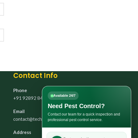
Contact Info
Phone
Available 24/7
+91 92892 84931
Need Pest Control?
Email
Contact our team for a quick inspection and
contact@technicpestcontrol.in
professional pest control service.
Address