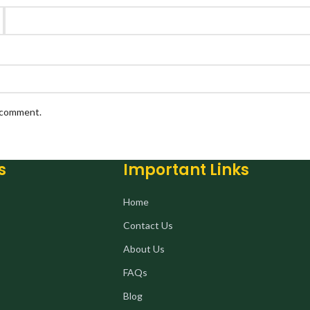
I comment.
s
Important Links
Home
Contact Us
About Us
FAQs
Blog