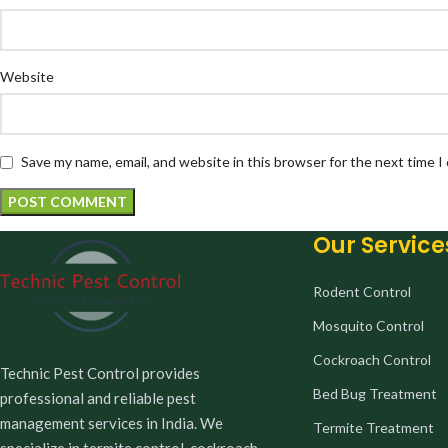
Website
Save my name, email, and website in this browser for the next time 
Our Service
Rodent Control
Mosquito Control
Cockroach Control
Technic Pest Control provides
Bed Bug Treatment
professional and reliable pest
management services in India. We
Termite Treatment
specialize in termite control, cockroach