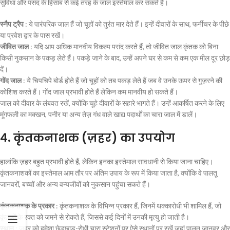
सुविधा और पसंद के हिसाब से कई तरह के जाल इस्तेमाल कर सकते हैं।
स्नैप ट्रैप
: ये पारंपरिक जाल हैं जो चूहों को तुरंत मार देते हैं। इन्हें दीवारों के साथ, फर्नीचर के पीछे
या प्रवेश द्वार के पास रखें।
जीवित जाल
: यदि आप अधिक मानवीय विकल्प पसंद करते हैं, तो जीवित जाल कृंतक को बिना
किसी नुकसान के पकड़ लेते हैं। पकड़े जाने के बाद, उन्हें अपने घर से कम से कम एक मील दूर छोड़
दें।
गोंद जाल
: ये चिपचिपे बोर्ड होते हैं जो चूहों को तब पकड़ लेते हैं जब वे उनके ऊपर से गुज़रने की
कोशिश करते हैं। गोंद जाल प्रभावी होते हैं लेकिन कम मानवीय हो सकते हैं।
जाल को दीवार के लंबवत रखें, क्योंकि चूहे दीवारों के सहारे भागते हैं। उन्हें आकर्षित करने के लिए
मूंगफली का मक्खन, पनीर या अन्य तेज़ गंध वाले खाद्य पदार्थों का चारा जाल में डालें।
4.
कृंतकनाशक (ज़हर) का उपयोग
हालांकि ज़हर बहुत प्रभावी होते हैं, लेकिन इनका इस्तेमाल सावधानी से किया जाना चाहिए।
कृंतकनाशकों का इस्तेमाल आम तौर पर अंतिम उपाय के रूप में किया जाता है, क्योंकि वे पालतू
जानवरों, बच्चों और अन्य वन्यजीवों को नुकसान पहुंचा सकते हैं।
कृंतकनाशक के प्रकार
: कृंतकनाशक के विभिन्न प्रकार हैं, जिनमें थक्कारोधी भी शामिल हैं, जो
कृंतकों के रक्त को जमने से रोकते हैं, जिससे कई दिनों में उनकी मृत्यु हो जाती है।
स्थान
: जहर को हमेशा छेड़छाड़-रोधी चारा स्टेशनों पर ऐसे स्थानों पर रखें जहां पालतू जानवर और