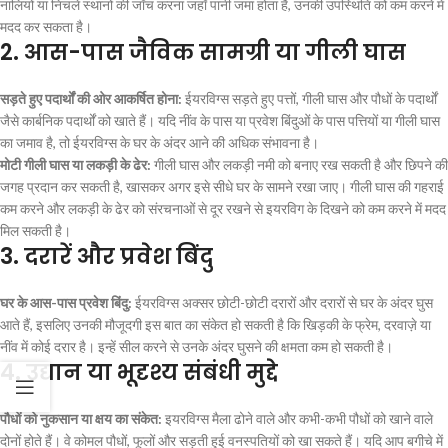
नालियों या निचले स्थानों की जाँच करना जहाँ पानी जमा होता है, उनकी उपस्थिति को कम करने में
मदद कर सकता है।
2.
आस-पास जैविक सामग्री या गीली घास
सड़ते हुए पदार्थों की ओर आकर्षित होना:
ईयरविग्स सड़ते हुए पत्तों, गीली घास और पौधों के पदार्थों
जैसे कार्बनिक पदार्थों को खाते हैं। यदि नींव के पास या प्रवेश बिंदुओं के पास पत्तियों या गीली घास
का जमाव है, तो ईयरविग्स के घर के अंदर आने की अधिक संभावना है।
मोटी गीली घास या लकड़ी के ढेर:
गीली घास और लकड़ी नमी को बनाए रख सकती है और छिपने की
जगह प्रदान कर सकती है, खासकर अगर इसे सीधे घर के सामने रखा जाए। गीली घास की गहराई
कम करने और लकड़ी के ढेर को संरचनाओं से दूर रखने से इयरविग के दिखने को कम करने में मदद
मिल सकती है।
3.
दरारें और प्रवेश बिंदु
घर के आस-पास प्रवेश बिंदु:
ईयरविग्स अक्सर छोटी-छोटी दरारों और दरारों से घर के अंदर घुस
आते हैं, इसलिए उनकी मौजूदगी इस बात का संकेत हो सकती है कि खिड़की के फ्रेम, दरवाज़े या
नींव में कोई दरार है। इन्हें सील करने से उनके अंदर घुसने की क्षमता कम हो सकती है।
4.
उद्यान या भूदृश्य संबंधी मुद्दे
पौधों को नुकसान या क्षय का संकेत:
इयरविग्स मैला ढोने वाले और कभी-कभी पौधों को खाने वाले
दोनों होते हैं। वे कोमल पौधों, फूलों और सड़ती हुई वनस्पतियों को खा सकते हैं। यदि आप बगीचे में