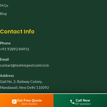
FAQs
Blog
Contact Info
Phone
+91 92892 84931
Email
contact@technicpestcontrol.in
Address
Gali No. 2, Railway Colony,
Mandawali, New Delhi 110092
Copyright ©2025 TechnicPestControl
Get Free Quote
Call Now
Quick response
24/7 assistance
892 84931